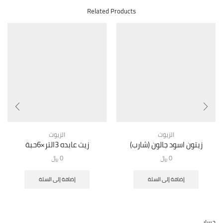
Related Products
الزيوت
الزيوت
زيتون اسود جالون (شارب)
زيت عابده 3التر×6حبة
0
﷼
0
﷼
إضافة إلى السلة
إضافة إلى السلة
حسابي