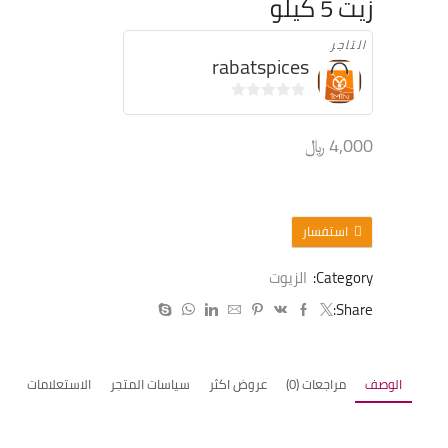
زيت 5 كيلو
التاجر
rabatspices
0
من
4,000
﷼
٥
استفسار
Category:
الزيوت
Share:
الوصف
مراجعات (0)
عروض اكثر
سياسات المتجر
الاستعلامات