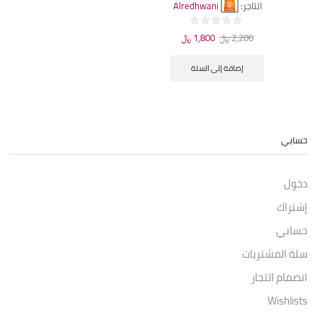
التاجر:
Alredhwani
السعر
السعر
0
2,200
﷼
1,800
﷼
الأصلي
الحالي
من
هو:
هو:
٥
إضافة إلى السلة
2,200 ﷼.
1,800 ﷼.
حسابي
دخول
إشتراك
حسابي
سلة المشتريات
انضمام التجار
Wishlists