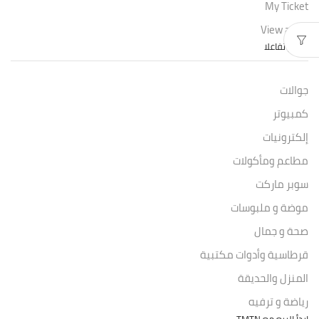
My Ticket
View a List
الأكثر تفاعلا
جوالات
كمبيوتر
إلكترونيات
مطاعم ومأكولات
سوبر ماركت
موضة و ملبوسات
صحة و جمال
قرطاسية وأدوات مكتبية
المنزل والحديقة
رياضة و ترفيه
إبدأ البيع مع TMTN