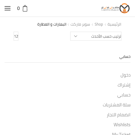
0
الرئيسية
Shop
سوبر ماركت
البهارات و العطارة
Products
per
page
حسابي
دخول
إشتراك
حسابي
سلة المشتريات
انضمام التجار
Wishlists
My Ticket