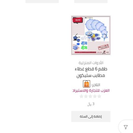
٥
٥
الأدوات المنزلية
طقم 6 قطع غطاء
مطايب سليكون
التاجر:
العزب للتجارة والاستيراد
0
3
﷼
من
٥
إضافة إلى السلة