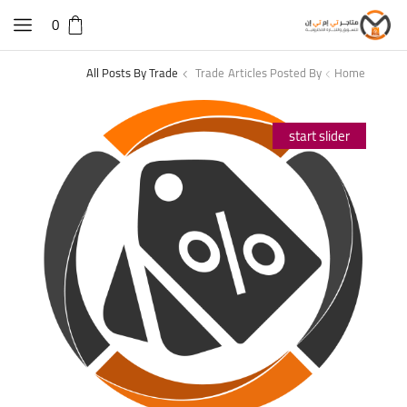
0
All Posts By Trade
Trade
Articles Posted By
Home
start slider